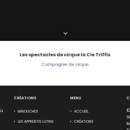
Les spectacles de cirque la Cie Triffis
Compagnie de cirque
CRÉATIONS
MENU
C
C
ù
MINOUCHES
ACCUEIL
S
LES APPRENTIS LUTINS
CRÉATIONS
R