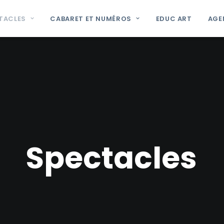
TACLES
CABARET ET NUMÉROS
EDUC ART
AGE
S
p
e
c
t
a
c
l
e
s